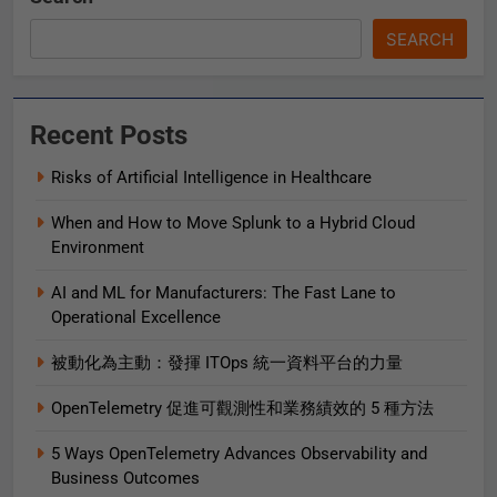
SEARCH
Recent Posts
Risks of Artificial Intelligence in Healthcare
When and How to Move Splunk to a Hybrid Cloud
Environment
AI and ML for Manufacturers: The Fast Lane to
Operational Excellence
被動化為主動：發揮 ITOps 統一資料平台的力量
OpenTelemetry 促進可觀測性和業務績效的 5 種方法
5 Ways OpenTelemetry Advances Observability and
Business Outcomes​