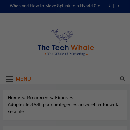
When and How to Move Splunk to a Hybrid Cloud
Environment
AI and ML for Manufacturers: The Fast Lane to
Operational Excellence
被動化為主動：發揮 ITOps 統一資料平台的力量
Risks of Artificial Intelligence in Healthcare
When and How to Move Splunk to a Hybrid Cloud
The Tech Whale
Environment
The Whale Of Marketing
AI and ML for Manufacturers: The Fast Lane to
Operational Excellence
MENU
被動化為主動：發揮 ITOps 統一資料平台的力量
Home
Resources
Ebook
Adoptez le SASE pour protéger les accès et renforcer la
sécurité.