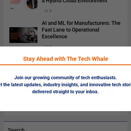
a Hybrid Cloud Environment
0
AI and ML for Manufacturers: The
Fast Lane to Operational
Excellence
0
Stay Ahead with The Tech Whale
被動化為主動：發揮 ITOps 統一資
料平台的力量
0
Join our growing community of tech enthusiasts.
t the latest updates, industry insights, and innovative tech stor
OpenTelemetry 促進可觀測性和業
delivered straight to your inbox.
務績效的 5 種方法
0
Search